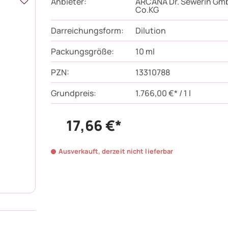
Anbieter:
ARCANA Dr. Sewerin Gm
Co.KG
Darreichungsform:
Dilution
Packungsgröße:
10
ml
PZN
:
13310788
Grundpreis:
1.766,00 €* / 1 l
17,66 €*
Ausverkauft, derzeit nicht lieferbar