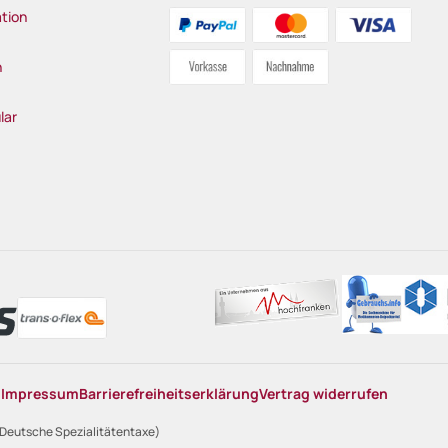
tion
n
lar
n
Impressum
Barrierefreiheitserklärung
Vertrag widerrufen
 Deutsche Spezialitätentaxe)