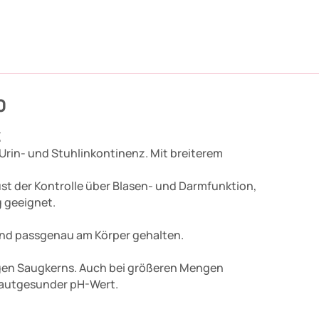
0
z
Urin- und Stuhlinkontinenz. Mit breiterem
ust der Kontrolle über Blasen- und Darmfunktion,
g geeignet.
und passgenau am Körper gehalten.
gen Saugkerns. Auch bei größeren Mengen
 Hautgesunder pH-Wert.