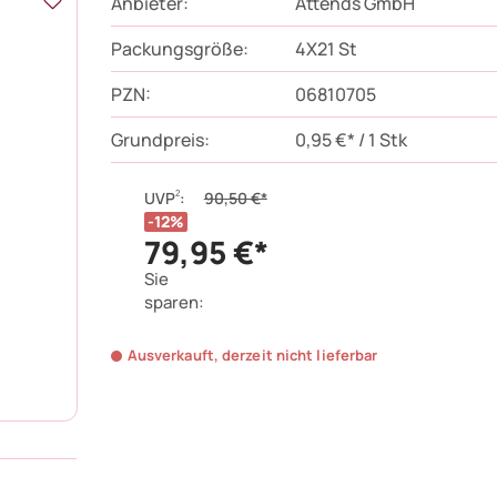
Anbieter:
Attends GmbH
Packungsgröße:
4X21
St
PZN
:
06810705
Grundpreis:
0,95 €* / 1 Stk
2
UVP
:
90,50 €*
12%
79,95 €*
Sie
sparen:
Ausverkauft, derzeit nicht lieferbar