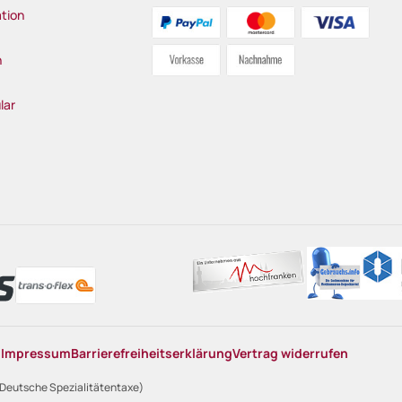
tion
n
lar
n
Impressum
Barrierefreiheitserklärung
Vertrag widerrufen
 Deutsche Spezialitätentaxe)