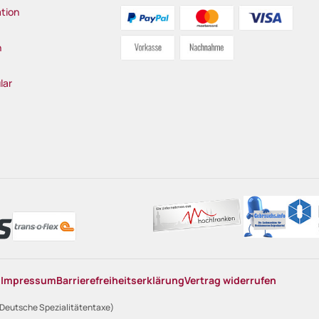
tion
n
lar
n
Impressum
Barrierefreiheitserklärung
Vertrag widerrufen
 Deutsche Spezialitätentaxe)