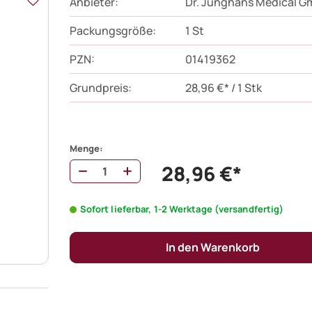
Anbieter:
Dr. Junghans Medical 
Packungsgröße:
1
St
PZN
:
01419362
Grundpreis:
28,96 €* / 1 Stk
Menge:
28,96 €*
Sofort lieferbar, 1-2 Werktage (versandfertig)
In den Warenkorb