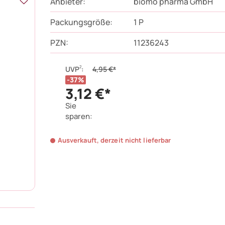
Anbieter:
biomo pharma GmbH
Packungsgröße:
1
P
PZN
:
11236243
2
UVP
:
4,95 €*
37%
3,12 €*
Sie
sparen:
Ausverkauft, derzeit nicht lieferbar