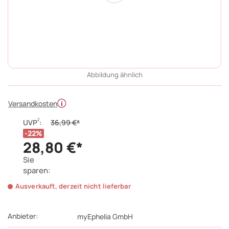
Abbildung ähnlich
Versandkosten
2
UVP
:
36,99 €*
22%
28,80 €*
Sie
sparen:
Ausverkauft, derzeit nicht lieferbar
Anbieter:
myEphelia GmbH