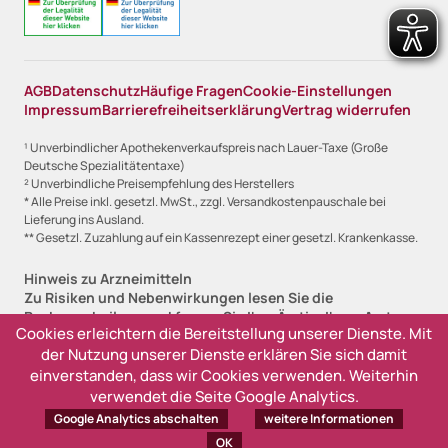
AGB
Datenschutz
Häufige Fragen
Cookie-Einstellungen
Impressum
Barrierefreiheitserklärung
Vertrag widerrufen
¹ Unverbindlicher Apothekenverkaufspreis nach Lauer-Taxe (Große
Deutsche Spezialitätentaxe)
² Unverbindliche Preisempfehlung des Herstellers
* Alle Preise inkl. gesetzl. MwSt., zzgl. Versandkostenpauschale bei
Lieferung ins Ausland.
** Gesetzl. Zuzahlung auf ein Kassenrezept einer gesetzl. Krankenkasse.
Hinweis zu Arzneimitteln
Zu Risiken und Nebenwirkungen lesen Sie die
Packungsbeilage und fragen Sie Ihre Ärztin, Ihren Arzt
Cookies erleichtern die Bereitstellung unserer Dienste. Mit
oder in Ihrer Apotheke.
der Nutzung unserer Dienste erklären Sie sich damit
Angabe zur Lieferfristanzeige
einverstanden, dass wir Cookies verwenden. Weiterhin
Sofort lieferbar, 1-2 Werktage (versandfertig)
verwendet die Seite Google Analytics.
Lieferzeit 2-3 Werktage (versandfertig)
Google Analytics abschalten
weitere Informationen
Ausverkauft, derzeit nicht lieferbar
OK