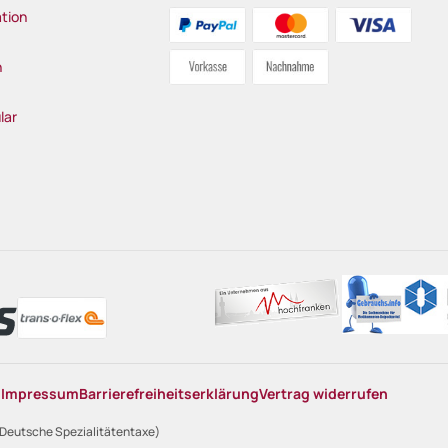
tion
n
lar
n
Impressum
Barrierefreiheitserklärung
Vertrag widerrufen
 Deutsche Spezialitätentaxe)