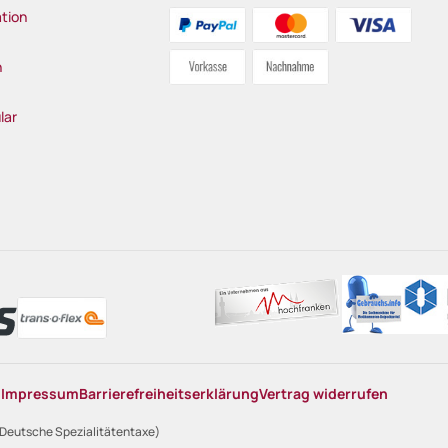
tion
n
lar
n
Impressum
Barrierefreiheitserklärung
Vertrag widerrufen
 Deutsche Spezialitätentaxe)