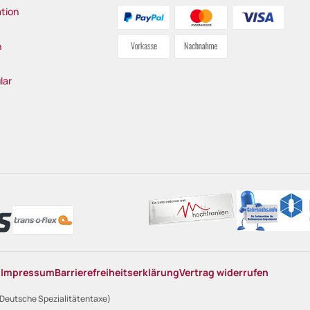
tion
n
lar
n
Impressum
Barrierefreiheitserklärung
Vertrag widerrufen
 Deutsche Spezialitätentaxe)