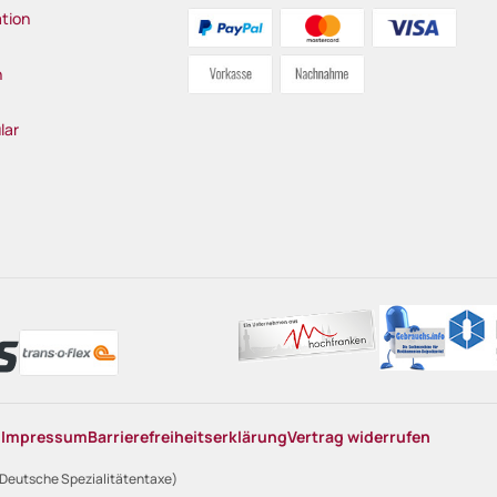
tion
n
lar
n
Impressum
Barrierefreiheitserklärung
Vertrag widerrufen
 Deutsche Spezialitätentaxe)