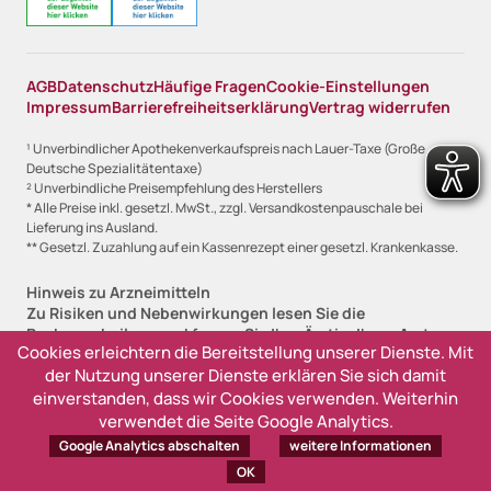
AGB
Datenschutz
Häufige Fragen
Cookie-Einstellungen
Impressum
Barrierefreiheitserklärung
Vertrag widerrufen
¹ Unverbindlicher Apothekenverkaufspreis nach Lauer-Taxe (Große
Deutsche Spezialitätentaxe)
² Unverbindliche Preisempfehlung des Herstellers
* Alle Preise inkl. gesetzl. MwSt., zzgl. Versandkostenpauschale bei
Lieferung ins Ausland.
** Gesetzl. Zuzahlung auf ein Kassenrezept einer gesetzl. Krankenkasse.
Hinweis zu Arzneimitteln
Zu Risiken und Nebenwirkungen lesen Sie die
Packungsbeilage und fragen Sie Ihre Ärztin, Ihren Arzt
Cookies erleichtern die Bereitstellung unserer Dienste. Mit
oder in Ihrer Apotheke.
der Nutzung unserer Dienste erklären Sie sich damit
Angabe zur Lieferfristanzeige
einverstanden, dass wir Cookies verwenden. Weiterhin
Sofort lieferbar, 1-2 Werktage (versandfertig)
verwendet die Seite Google Analytics.
Lieferzeit 2-3 Werktage (versandfertig)
Google Analytics abschalten
weitere Informationen
Ausverkauft, derzeit nicht lieferbar
OK