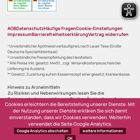
AGB
Datenschutz
Häufige Fragen
Cookie-Einstellungen
Impressum
Barrierefreiheitserklärung
Vertrag widerrufen
¹ Unverbindlicher Apothekenverkaufspreis nach Lauer-Taxe (Große
Deutsche Spezialitätentaxe)
² Unverbindliche Preisempfehlung des Herstellers
* Alle Preise inkl. gesetzl. MwSt., zzgl. Versandkostenpauschale bei
Lieferung ins Ausland.
** Gesetzl. Zuzahlung auf ein Kassenrezept einer gesetzl. Krankenkasse.
Hinweis zu Arzneimitteln
Zu Risiken und Nebenwirkungen lesen Sie die
Packungsbeilage und fragen Sie Ihre Ärztin, Ihren Arzt
Cookies erleichtern die Bereitstellung unserer Dienste. Mit
oder in Ihrer Apotheke.
der Nutzung unserer Dienste erklären Sie sich damit
Angabe zur Lieferfristanzeige
einverstanden, dass wir Cookies verwenden. Weiterhin
Sofort lieferbar, 1-2 Werktage (versandfertig)
verwendet die Seite Google Analytics.
Lieferzeit 2-3 Werktage (versandfertig)
Google Analytics abschalten
weitere Informationen
Ausverkauft, derzeit nicht lieferbar
OK