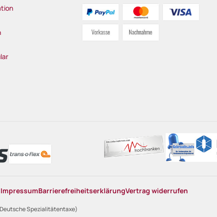
tion
n
lar
n
Impressum
Barrierefreiheitserklärung
Vertrag widerrufen
 Deutsche Spezialitätentaxe)