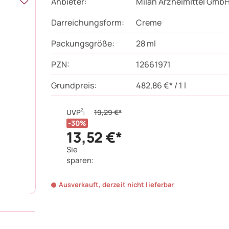
Anbieter:
Milan Arzneimittel Gmb
Darreichungsform:
Creme
Packungsgröße:
28
ml
PZN
:
12661971
Grundpreis:
482,86 €* / 1 l
2
UVP
:
19,29 €*
30%
13,52 €*
Sie
sparen:
Ausverkauft, derzeit nicht lieferbar