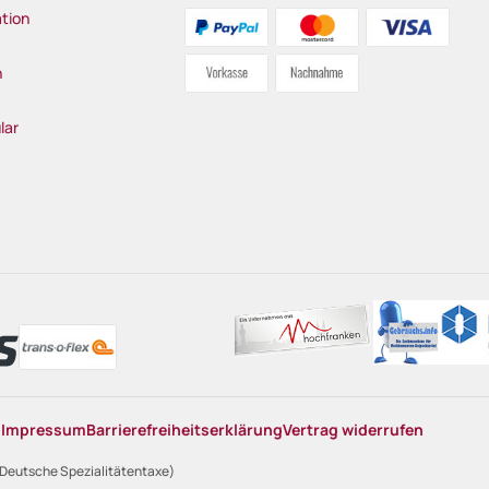
tion
n
lar
n
Impressum
Barrierefreiheitserklärung
Vertrag widerrufen
 Deutsche Spezialitätentaxe)