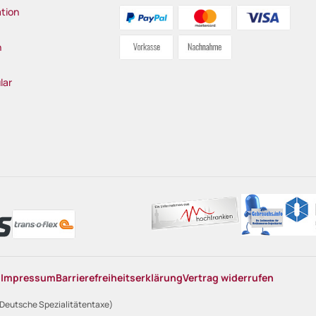
tion
n
lar
n
Impressum
Barrierefreiheitserklärung
Vertrag widerrufen
 Deutsche Spezialitätentaxe)