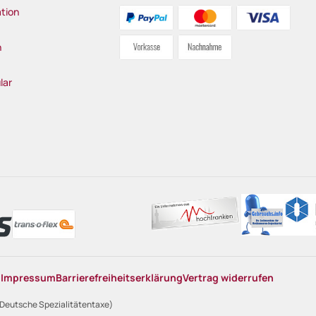
tion
n
lar
n
Impressum
Barrierefreiheitserklärung
Vertrag widerrufen
 Deutsche Spezialitätentaxe)