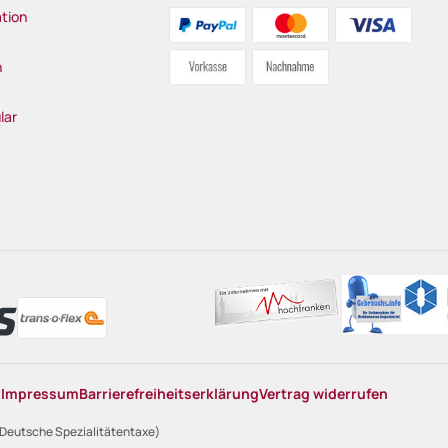
tion
n
lar
n
Impressum
Barrierefreiheitserklärung
Vertrag widerrufen
 Deutsche Spezialitätentaxe)