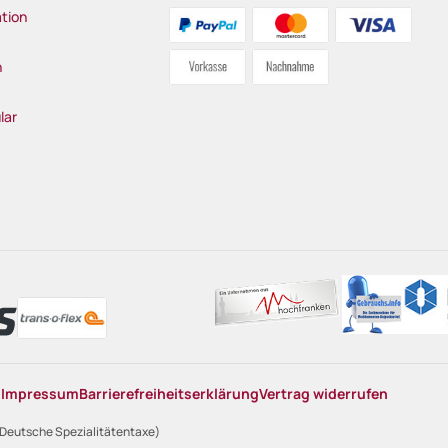
tion
n
lar
n
Impressum
Barrierefreiheitserklärung
Vertrag widerrufen
 Deutsche Spezialitätentaxe)