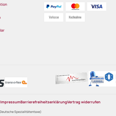
tion
n
lar
n
Impressum
Barrierefreiheitserklärung
Vertrag widerrufen
 Deutsche Spezialitätentaxe)