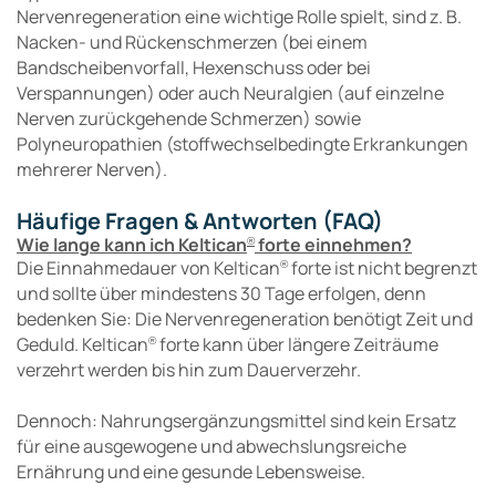
Nervenregeneration eine wichtige Rolle spielt, sind z. B.
Nacken- und Rückenschmerzen (bei einem
Bandscheibenvorfall, Hexenschuss oder bei
Verspannungen) oder auch Neuralgien (auf einzelne
Nerven zurückgehende Schmerzen) sowie
Polyneuropathien (stoffwechselbedingte Erkrankungen
mehrerer Nerven).
Häufige Fragen & Antworten (FAQ)
Wie lange kann ich Keltican
forte einnehmen?
®
Die Einnahmedauer von Keltican
forte ist nicht begrenzt
®
und sollte über mindestens 30 Tage erfolgen, denn
bedenken Sie: Die Nervenregeneration benötigt Zeit und
Geduld. Keltican
forte kann über längere Zeiträume
®
verzehrt werden bis hin zum Dauerverzehr.
Dennoch: Nahrungsergänzungsmittel sind kein Ersatz
für eine ausgewogene und abwechslungsreiche
Ernährung und eine gesunde Lebensweise.