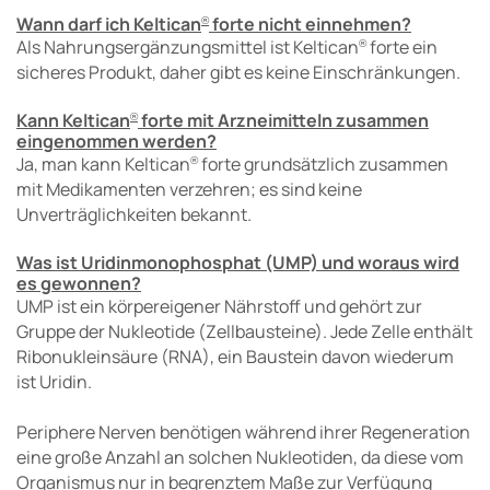
Wann darf ich Keltican
forte nicht einnehmen?
®
Als Nahrungsergänzungsmittel ist Keltican
forte ein
®
sicheres Produkt, daher gibt es keine Einschränkungen.
Kann Keltican
forte mit Arzneimitteln zusammen
®
eingenommen werden?
Ja, man kann Keltican
forte grundsätzlich zusammen
®
mit Medikamenten verzehren; es sind keine
Unverträglichkeiten bekannt.
Was ist Uridinmonophosphat (UMP) und woraus wird
es gewonnen?
UMP ist ein körpereigener Nährstoff und gehört zur
Gruppe der Nukleotide (Zellbausteine). Jede Zelle enthält
Ribonukleinsäure (RNA), ein Baustein davon wiederum
ist Uridin.
Periphere Nerven benötigen während ihrer Regeneration
eine große Anzahl an solchen Nukleotiden, da diese vom
Organismus nur in begrenztem Maße zur Verfügung