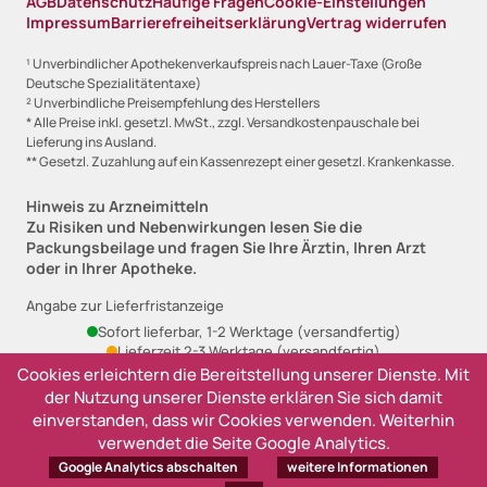
AGB
Datenschutz
Häufige Fragen
Cookie-Einstellungen
Impressum
Barrierefreiheitserklärung
Vertrag widerrufen
¹ Unverbindlicher Apothekenverkaufspreis nach Lauer-Taxe (Große
Deutsche Spezialitätentaxe)
² Unverbindliche Preisempfehlung des Herstellers
* Alle Preise inkl. gesetzl. MwSt., zzgl. Versandkostenpauschale bei
Lieferung ins Ausland.
** Gesetzl. Zuzahlung auf ein Kassenrezept einer gesetzl. Krankenkasse.
Hinweis zu Arzneimitteln
Zu Risiken und Nebenwirkungen lesen Sie die
Packungsbeilage und fragen Sie Ihre Ärztin, Ihren Arzt
oder in Ihrer Apotheke.
Angabe zur Lieferfristanzeige
Sofort lieferbar, 1-2 Werktage (versandfertig)
Lieferzeit 2-3 Werktage (versandfertig)
Ausverkauft, derzeit nicht lieferbar
Cookies erleichtern die Bereitstellung unserer Dienste. Mit
der Nutzung unserer Dienste erklären Sie sich damit
einverstanden, dass wir Cookies verwenden. Weiterhin
verwendet die Seite Google Analytics.
Google Analytics abschalten
weitere Informationen