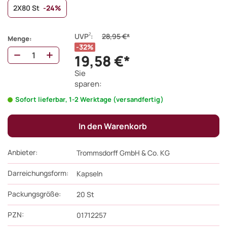
2X80 St
-24%
2
UVP
:
28,95 €*
Menge:
32%
19,58 €*
Sie
sparen:
Sofort lieferbar, 1-2 Werktage (versandfertig)
In den Warenkorb
Anbieter:
Trommsdorff GmbH & Co. KG
Darreichungsform:
Kapseln
Packungsgröße:
20
St
PZN
:
01712257