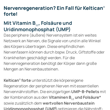
Nervenregeneration? Ein Fall für Keltican
®
forte!
Mit Vitamin B
, Folsäure und
12
Uridinmonophosphat (UMP)
Das periphere (äußere) Nervensystem ist ein weites
Netzwerk an Nerven, die Signale von und in alle Winkel
des Körpers übertragen. Diese empfindlichen
Nervenfasern können durch bspw. Druck, Giftstoffe oder
Krankheiten geschädigt werden. Für die
Nervenregeneration benötigt der Körper dann große
Mengen an Nervenbausteinen.
Keltican
forte
unterstützt die körpereigene
®
Regeneration der peripheren Nerven mit essentiellen
Nervennährstoffen. Die einzigartigen
UMP-B-Pellets
mit
der Kombination aus den
Vitaminen B
und Folsäure*
12
sowie zusätzlich dem
wertvollen Nervenbaustein
Uridinmonophosphat (UMP)
optimieren die Nährstoff-