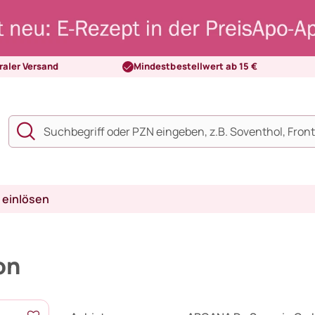
raler Versand
Mindestbestellwert ab 15 €
 einlösen
on