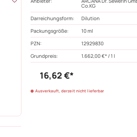
Anbieter:
ARCANA Dr. Sewerin Gm
Co.KG
Darreichungsform:
Dilution
Packungsgröße:
10
ml
PZN
:
12929830
Grundpreis:
1.662,00 €* / 1 l
16,62 €*
Ausverkauft, derzeit nicht lieferbar