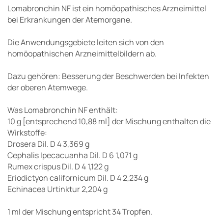
Lomabronchin NF ist ein homöopathisches Arzneimittel
bei Erkrankungen der Atemorgane.
Die Anwendungsgebiete leiten sich von den
homöopathischen Arzneimittelbildern ab.
Dazu gehören: Besserung der Beschwerden bei Infekten
der oberen Atemwege.
Was Lomabronchin NF enthält:
10 g [entsprechend 10,88 ml] der Mischung enthalten die
Wirkstoffe:
Drosera Dil. D 4 3,369 g
Cephalis Ipecacuanha Dil. D 6 1,071 g
Rumex crispus Dil. D 4 1,122 g
Eriodictyon californicum Dil. D 4 2,234 g
Echinacea Urtinktur 2,204 g
1 ml der Mischung entspricht 34 Tropfen.