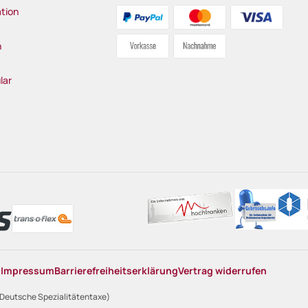
tion
n
lar
n
Impressum
Barrierefreiheitserklärung
Vertrag widerrufen
 Deutsche Spezialitätentaxe)