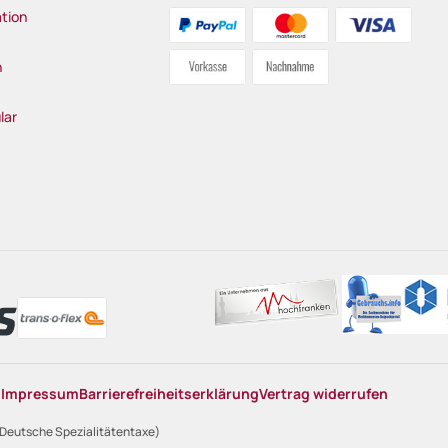
tion
n
lar
n
Impressum
Barrierefreiheitserklärung
Vertrag widerrufen
 Deutsche Spezialitätentaxe)