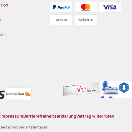
tion
n
lar
n
Impressum
Barrierefreiheitserklärung
Vertrag widerrufen
 Deutsche Spezialitätentaxe)