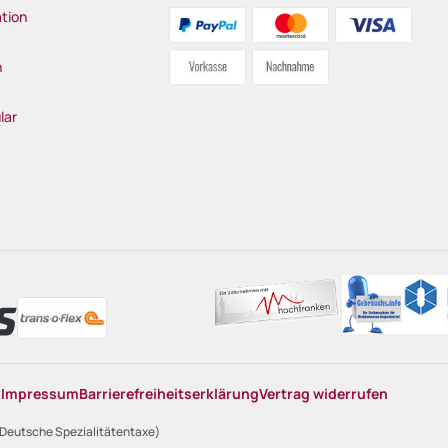
tion
n
lar
n
Impressum
Barrierefreiheitserklärung
Vertrag widerrufen
 Deutsche Spezialitätentaxe)