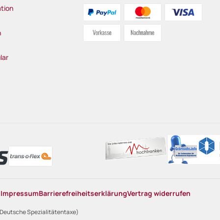
tion
n
lar
n
Impressum
Barrierefreiheitserklärung
Vertrag widerrufen
 Deutsche Spezialitätentaxe)