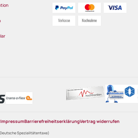
tion
n
lar
n
Impressum
Barrierefreiheitserklärung
Vertrag widerrufen
 Deutsche Spezialitätentaxe)