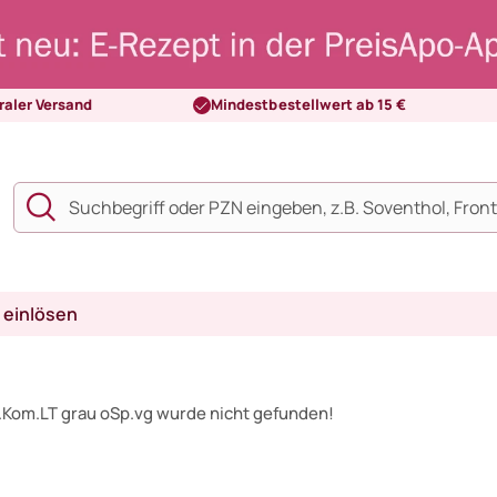
raler Versand
Mindestbestellwert ab 15 €
 einlösen
h.Kom.LT grau oSp.vg wurde nicht gefunden!