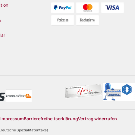
tion
n
lar
n
Impressum
Barrierefreiheitserklärung
Vertrag widerrufen
 Deutsche Spezialitätentaxe)