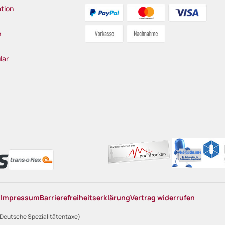
tion
n
lar
n
Impressum
Barrierefreiheitserklärung
Vertrag widerrufen
 Deutsche Spezialitätentaxe)