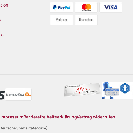
tion
n
lar
n
Impressum
Barrierefreiheitserklärung
Vertrag widerrufen
 Deutsche Spezialitätentaxe)