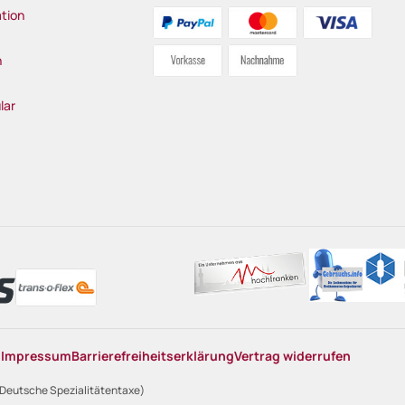
tion
n
lar
n
Impressum
Barrierefreiheitserklärung
Vertrag widerrufen
 Deutsche Spezialitätentaxe)