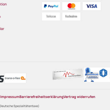
tion
n
lar
n
Impressum
Barrierefreiheitserklärung
Vertrag widerrufen
 Deutsche Spezialitätentaxe)