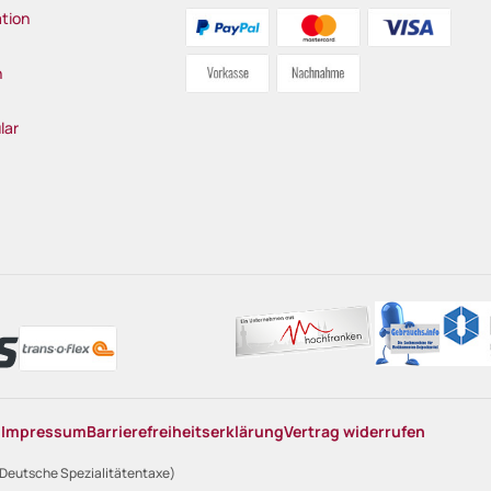
tion
n
lar
n
Impressum
Barrierefreiheitserklärung
Vertrag widerrufen
 Deutsche Spezialitätentaxe)