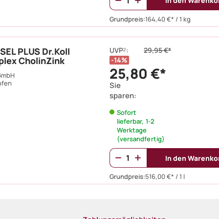
In den Warenko
Grundpreis:
164,40 €* / 1 kg
EL PLUS Dr.Koll
UVP
:
29,95 €*
2
ex CholinZink
14%
25,80 €*
 GmbH
pfen
Sie
sparen:
Sofort
lieferbar, 1-2
Werktage
(versandfertig)
In den Warenko
Grundpreis:
516,00 €* / 1 l