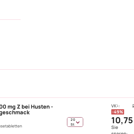
00 mg Z bei Husten -
VK
:
1
ngeschmack
49%
10,75
20
St
usetabletten
Sie
sparen: