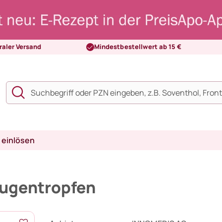
raler Versand
Mindestbestellwert ab 15 €
 einlösen
Augentropfen