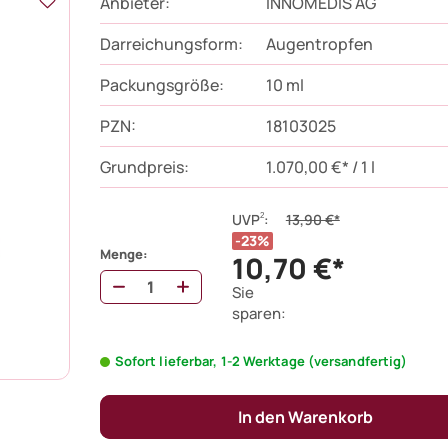
Anbieter:
INNOMEDIS AG
Darreichungsform:
Augentropfen
Packungsgröße:
10
ml
PZN
:
18103025
Grundpreis:
1.070,00 €* / 1 l
2
UVP
:
13,90 €*
23%
Menge:
10,70 €*
Sie
sparen:
Sofort lieferbar, 1-2 Werktage (versandfertig)
In den Warenkorb