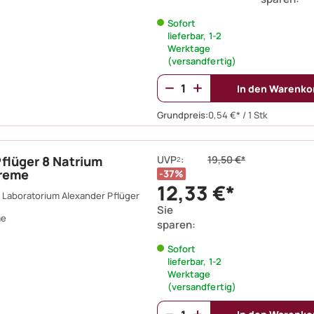
Sofort
lieferbar, 1-2
Werktage
(versandfertig)
In den Warenko
Grundpreis:
0,54 €* / 1 Stk
flüger 8 Natrium
UVP
:
19,50 €*
2
Creme
37%
12,33 €*
Laboratorium Alexander Pflüger
Sie
me
sparen:
Sofort
lieferbar, 1-2
Werktage
(versandfertig)