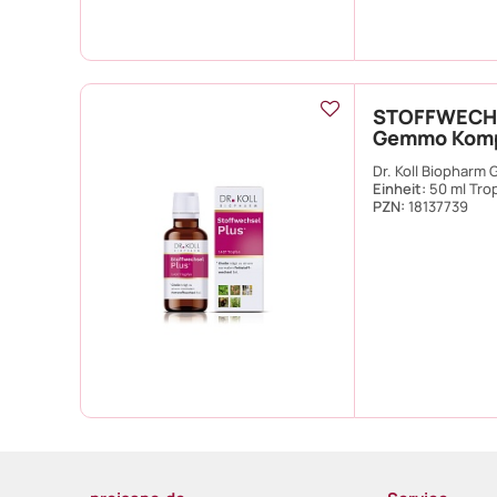
STOFFWECHS
Gemmo Kompl
Dr. Koll Biopharm
Einheit:
50 ml Tro
PZN
:
18137739