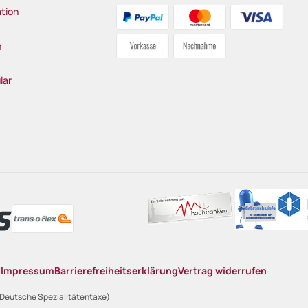
tion
n
lar
n
Impressum
Barrierefreiheitserklärung
Vertrag widerrufen
 Deutsche Spezialitätentaxe)