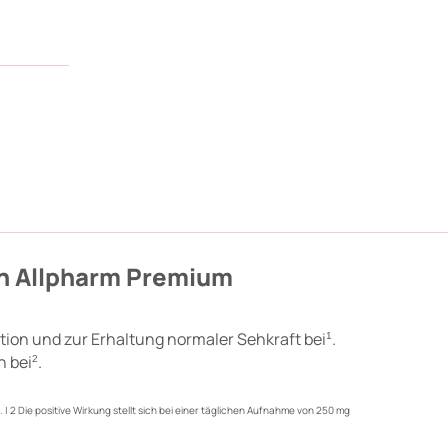
n Allpharm Premium
tion und zur Erhaltung normaler Sehkraft bei
.
1
n bei
.
2
. | 2 Die positive Wirkung stellt sich bei einer täglichen Aufnahme von 250 mg