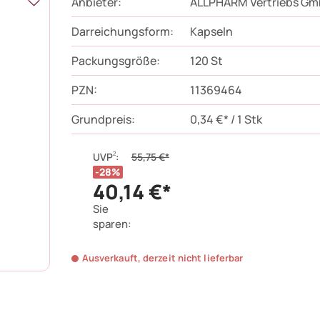
Anbieter:
ALLPHARM Vertriebs G
Darreichungsform:
Kapseln
Packungsgröße:
120
St
PZN
:
11369464
Grundpreis:
0,34 €* / 1 Stk
2
UVP
:
55,75 €*
28%
40,14 €*
Sie
sparen:
Ausverkauft, derzeit nicht lieferbar