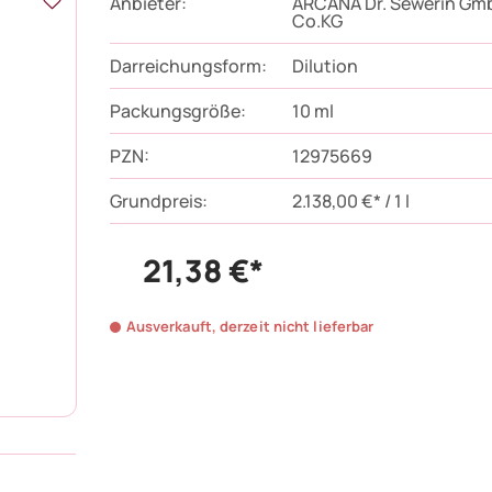
Anbieter:
ARCANA Dr. Sewerin Gm
Co.KG
Darreichungsform:
Dilution
Packungsgröße:
10
ml
PZN
:
12975669
Grundpreis:
2.138,00 €* / 1 l
21,38 €*
Ausverkauft, derzeit nicht lieferbar