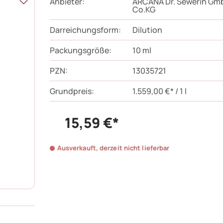
Anbieter:
ARCANA Dr. Sewerin Gm
Co.KG
Darreichungsform:
Dilution
Packungsgröße:
10
ml
PZN
:
13035721
Grundpreis:
1.559,00 €* / 1 l
15,59 €*
Ausverkauft, derzeit nicht lieferbar