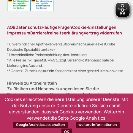
AGB
Datenschutz
Häufige Fragen
Cookie-Einstellungen
Impressum
Barrierefreiheitserklärung
Vertrag widerrufen
¹ Unverbindlicher Apothekenverkaufspreis nach Lauer-Taxe (Große
Deutsche Spezialitätentaxe)
² Unverbindliche Preisempfehlung des Herstellers
* Alle Preise inkl. gesetzl. MwSt., zzgl. Versandkostenpauschale bei
Lieferung ins Ausland.
** Gesetzl. Zuzahlung auf ein Kassenrezept einer gesetzl. Krankenkasse.
Hinweis zu Arzneimitteln
Zu Risiken und Nebenwirkungen lesen Sie die
Packungsbeilage und fragen Sie Ihre Ärztin, Ihren Arzt
Cookies erleichtern die Bereitstellung unserer Dienste. Mit
oder in Ihrer Apotheke.
der Nutzung unserer Dienste erklären Sie sich damit
Angabe zur Lieferfristanzeige
einverstanden, dass wir Cookies verwenden. Weiterhin
Sofort lieferbar, 1-2 Werktage (versandfertig)
verwendet die Seite Google Analytics.
Lieferzeit 2-3 Werktage (versandfertig)
Google Analytics abschalten
weitere Informationen
Ausverkauft, derzeit nicht lieferbar
OK