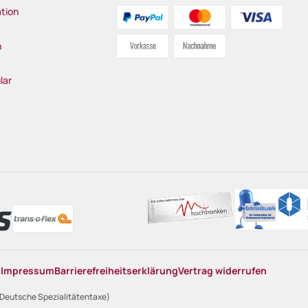
tion
n
lar
n
Impressum
Barrierefreiheitserklärung
Vertrag widerrufen
 Deutsche Spezialitätentaxe)