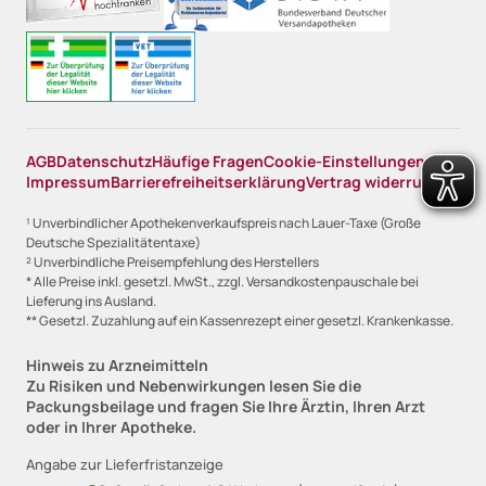
AGB
Datenschutz
Häufige Fragen
Cookie-Einstellungen
Impressum
Barrierefreiheitserklärung
Vertrag widerrufen
¹ Unverbindlicher Apothekenverkaufspreis nach Lauer-Taxe (Große
Deutsche Spezialitätentaxe)
² Unverbindliche Preisempfehlung des Herstellers
* Alle Preise inkl. gesetzl. MwSt., zzgl. Versandkostenpauschale bei
Lieferung ins Ausland.
** Gesetzl. Zuzahlung auf ein Kassenrezept einer gesetzl. Krankenkasse.
Hinweis zu Arzneimitteln
Zu Risiken und Nebenwirkungen lesen Sie die
Packungsbeilage und fragen Sie Ihre Ärztin, Ihren Arzt
oder in Ihrer Apotheke.
Angabe zur Lieferfristanzeige