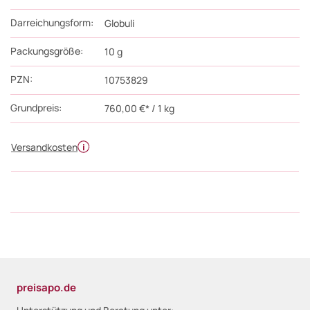
Darreichungsform:
Globuli
Packungsgröße:
10
g
PZN
:
10753829
Grundpreis:
760,00 €* / 1 kg
Versandkosten
preisapo.de