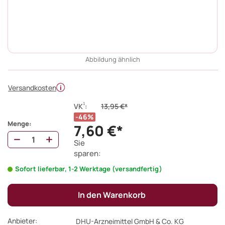
Abbildung ähnlich
Versandkosten
1
VK
:
13,95 €*
46%
Menge:
7,60 €*
Sie
sparen:
Sofort lieferbar, 1-2 Werktage (versandfertig)
In den Warenkorb
Anbieter:
DHU-Arzneimittel GmbH & Co. KG