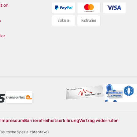
tion
n
lar
n
Impressum
Barrierefreiheitserklärung
Vertrag widerrufen
 Deutsche Spezialitätentaxe)