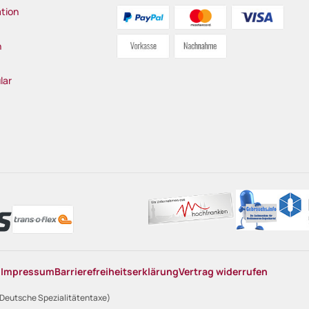
tion
n
lar
n
Impressum
Barrierefreiheitserklärung
Vertrag widerrufen
 Deutsche Spezialitätentaxe)