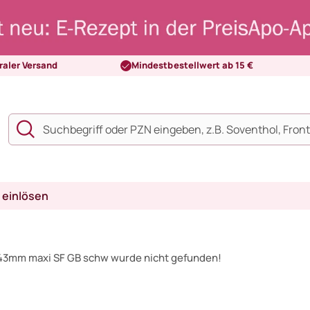
raler Versand
Mindestbestellwert ab 15 €
 einlösen
-43mm maxi SF GB schw wurde nicht gefunden!