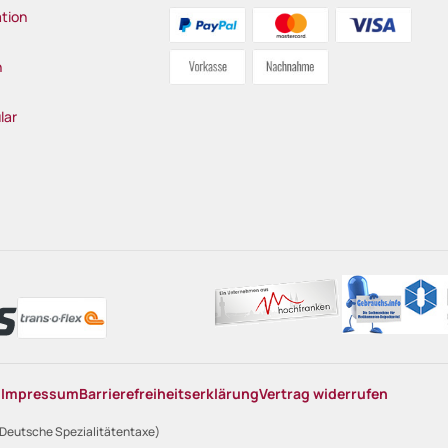
tion
n
lar
n
Impressum
Barrierefreiheitserklärung
Vertrag widerrufen
 Deutsche Spezialitätentaxe)