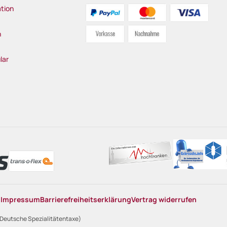
tion
n
lar
n
Impressum
Barrierefreiheitserklärung
Vertrag widerrufen
 Deutsche Spezialitätentaxe)